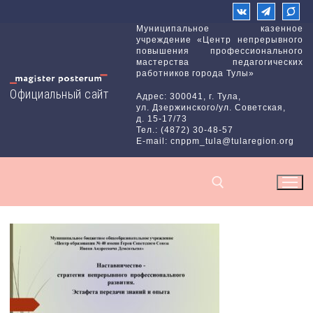
Перейти
к
Муниципальное казенное
учреждение «Центр непрерывного
содержимому
повышения профессионального
мастерства педагогических
работников города Тулы»
Официальный сайт
Адрес: 300041, г. Тула,
ул. Дзержинского/ул. Советская,
д. 15-17/73
Тел.: (4872) 30-48-57
E-mail: cnppm_tula@tularegion.org
Найти: