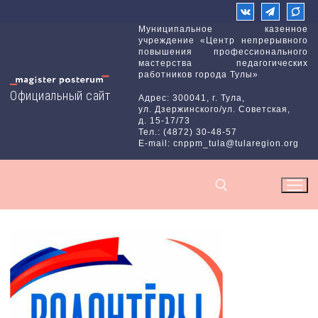
Перейти
к
Муниципальное казенное
учреждение «Центр непрерывного
содержимому
повышения профессионального
мастерства педагогических
работников города Тулы»
Официальный сайт
Адрес: 300041, г. Тула,
ул. Дзержинского/ул. Советская,
д. 15-17/73
Тел.: (4872) 30-48-57
E-mail: cnppm_tula@tularegion.org
Найти: