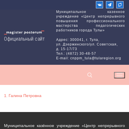
Перейти
к
Муниципальное казенное
учреждение «Центр непрерывного
содержимому
повышения профессионального
мастерства педагогических
работников города Тулы»
Официальный сайт
Адрес: 300041, г. Тула,
ул. Дзержинского/ул. Советская,
д. 15-17/73
Тел.: (4872) 30-48-57
E-mail: cnppm_tula@tularegion.org
1. Галина Петровна
Найти:
Муниципальное казённое учреждение «Центр непрерывного