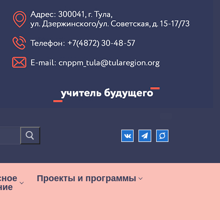
сное
Проекты и программы
ние