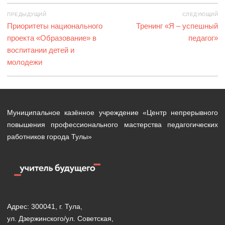
Навигация
ПРЕДЫДУЩИЙ
СЛЕДУЮЩИЙ
по
Предыдущая
Приоритеты национального
Следующая
Тренинг «Я – успешный
записям
запись:
проекта «Образование» в
запись:
педагог»
воспитании детей и
молодежи
Муниципальное казённое учреждение «Центр непрерывного
повышения профессионального мастерства педагогических
работников города Тулы»
Адрес: 300041, г. Тула,
ул. Дзержинского/ул. Советская,