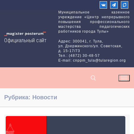
Перейти
к
Муниципальное казенное
учреждение «Центр непрерывного
содержимому
повышения профессионального
мастерства педагогических
работников города Тулы»
Официальный сайт
Адрес: 300041, г. Тула,
ул. Дзержинского/ул. Советская,
д. 15-17/73
Тел.: (4872) 30-48-57
E-mail: cnppm_tula@tularegion.org
Рубрика:
Новости
Найти: