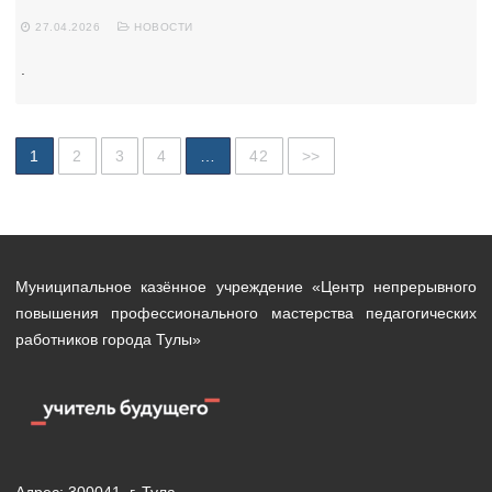
27.04.2026
НОВОСТИ
.
Навигация
1
2
3
4
…
42
>>
по
записям
Муниципальное казённое учреждение «Центр непрерывного
повышения профессионального мастерства педагогических
работников города Тулы»
Адрес: 300041, г. Тула,