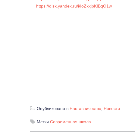
https://disk.yandex.ru/i/IoZkxjpKIBqO1w
Опубликовано в
Наставничество
,
Новости
Метки
Современная школа