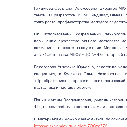
Гайдукова Светлана Алексеевна, директор МКУ
темой «О разработке ИОМ. Индивидуальная об
точка роста профмастерства молодого педагога
Об использовании современных технологий
повышению профессионального мастерства мол
внимание в своем выступлении Миронова Н
английского языка МБОУ «ЦО № 42», старший н
Белозерова Анжелика Юрьевна, педагог-психол
специалист, и Куликова Ольга Николаевна, 
«Преображение», провели психологический
наставника и наставляемого».
Панин Максим Владимирович, учитель истории
42», провел работу с наставниками и наставля
С материалами можно ознакомиться по ссылкам
https://disk.yandex.ru/i/vMyjA-7QQze77A