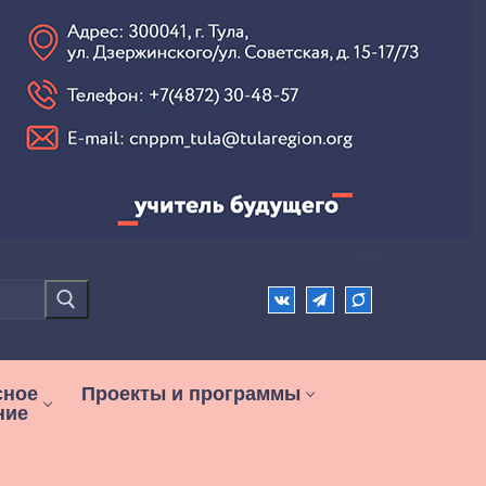
сное
Проекты и программы
ние