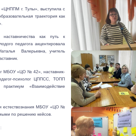
 «ЦНППМ г. Тулы», выступила с
разовательная траектория как
».
 наставничества как путь к
одого педагога акцентировала
аталья Валерьевна, учитель
аставник.
ог МБОУ «ЦО № 42», наставник-
педагог-психолог ЦППСС, ТОПП
 практикум «Взаимодействие
 и естествознания МБОУ «ЦО №
емыми по решению кейсов.
: