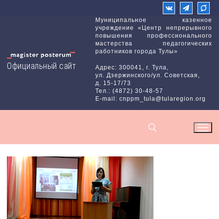
Перейти
к
Муниципальное казенное
учреждение «Центр непрерывного
содержимому
повышения профессионального
мастерства педагогических
работников города Тулы»
Официальный сайт
Адрес: 300041, г. Тула,
ул. Дзержинского/ул. Советская,
д. 15-17/73
Тел.: (4872) 30-48-57
E-mail: cnppm_tula@tularegion.org
Найти: