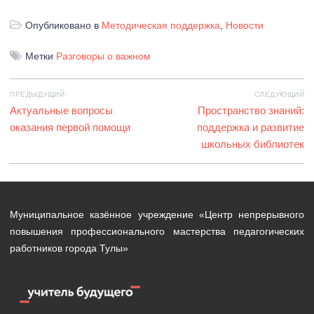
Опубликовано в
Методическая поддержка
,
Новости
Метки
Разговоры о важном
Навигация
ПРЕДЫДУЩИЙ
СЛЕДУЮЩИЙ
по
Предыдущая
Актуальные вопросы
Следующая
Пространство знаний:
записям
запись:
оказания первой помощи
запись:
поддержка и развитие
школьных библиотек
Муниципальное казённое учреждение «Центр непрерывного
повышения профессионального мастерства педагогических
работников города Тулы»