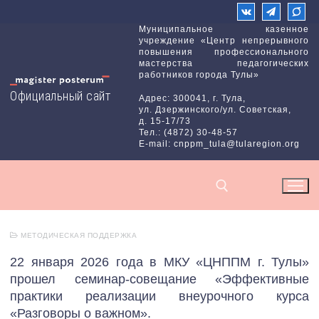
Перейти
к
Муниципальное казенное
учреждение «Центр непрерывного
содержимому
повышения профессионального
мастерства педагогических
работников города Тулы»
Официальный сайт
Адрес: 300041, г. Тула,
ул. Дзержинского/ул. Советская,
д. 15-17/73
Тел.: (4872) 30-48-57
E-mail: cnppm_tula@tularegion.org
МЕТОДИЧЕСКАЯ ПОДДЕРЖКА
Найти:
22 января 2026 года в МКУ «ЦНППМ г. Тулы»
прошел семинар-совещание «Эффективные
практики реализации внеурочного курса
«Разговоры о важном».