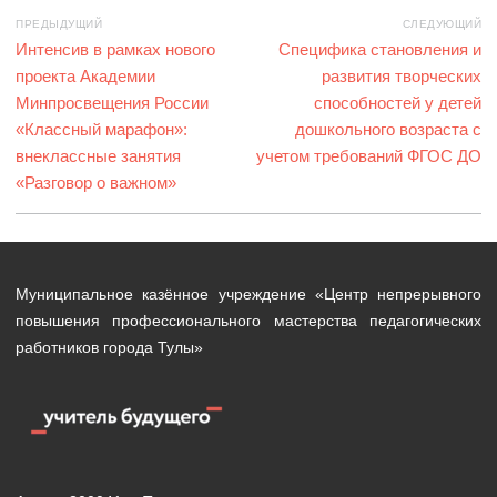
Навигация
ПРЕДЫДУЩИЙ
СЛЕДУЮЩИЙ
по
Предыдущая
Интенсив в рамках нового
Следующая
Специфика становления и
записям
запись:
проекта Академии
запись:
развития творческих
Минпросвещения России
способностей у детей
«Классный марафон»:
дошкольного возраста с
внеклассные занятия
учетом требований ФГОС ДО
«Разговор о важном»
Муниципальное казённое учреждение «Центр непрерывного
повышения профессионального мастерства педагогических
работников города Тулы»