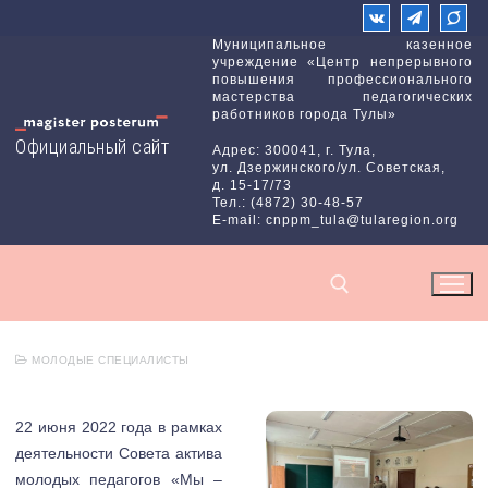
Перейти
к
Муниципальное казенное
учреждение «Центр непрерывного
содержимому
повышения профессионального
мастерства педагогических
работников города Тулы»
Официальный сайт
Адрес: 300041, г. Тула,
ул. Дзержинского/ул. Советская,
д. 15-17/73
Тел.: (4872) 30-48-57
E-mail: cnppm_tula@tularegion.org
МОЛОДЫЕ СПЕЦИАЛИСТЫ
Найти:
22 июня 2022 года в рамках
деятельности Совета актива
молодых педагогов «Мы –