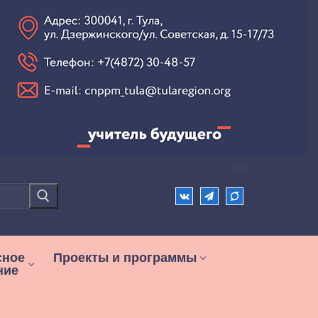
сное
Проекты и программы
ние