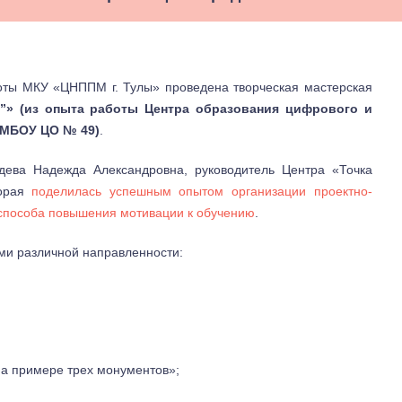
боты МКУ «ЦНППМ г. Тулы» проведена творческая мастерская
а”» (из опыта работы Центра образования цифрового и
е МБОУ ЦО № 49)
.
дева Надежда Александровна, руководитель Центра «Точка
торая
поделилась успешным опытом организации проектно-
 способа повышения мотивации к обучению
.
ми различной направленности:
на примере трех монументов»;