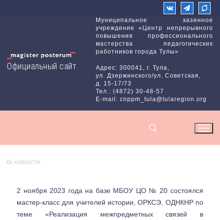
Перейти
к
Муниципальное казенное
учреждение «Центр непрерывного
содержимому
повышения профессионального
мастерства педагогических
работников города Тулы»
Официальный сайт
Адрес: 300041, г. Тула,
ул. Дзержинского/ул. Советская,
д. 15-17/73
Тел.: (4872) 30-48-57
E-mail: cnppm_tula@tularegion.org
НОВОСТИ
Найти:
2 ноября 2023 года
на базе
МБОУ ЦО № 20 состоялся
мастер-класс для учителей истории, ОРКСЭ, ОДНКНР по
теме «Реализация межпредметных связей в