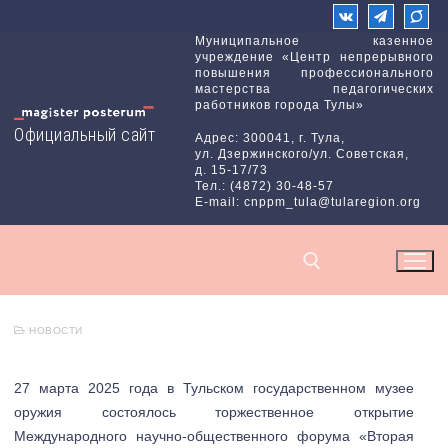
Перейти
к
Муниципальное казенное
учреждение «Центр непрерывного
содержимому
повышения профессионального
мастерства педагогических
работников города Тулы»
Официальный сайт
Адрес: 300041, г. Тула,
ул. Дзержинского/ул. Советская,
д. 15-17/73
Тел.: (4872) 30-48-57
E-mail: cnppm_tula@tularegion.org
НОВОСТИ
Найти:
27 марта 2025 года в Тульском государственном музее
оружия состоялось торжественное открытие
Международного научно-общественного форума «Вторая