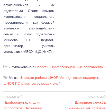
обучающимися и их
родителями. Своим опытом
использования социального
проектирования как формой
активного взаимодействия
семьи и школы поделилась
Минеева Е.Н., педагог-
организатор, учитель
математики МБОУ «ЦО № 47».
Опубликовано в
Новости
,
Профессиональные сообщества
Метки
Из опыта работы ШНОР
,
Методическая поддержка
ШНОР
,
ПС классных руководителей
Навигация
ПРЕДЫДУЩИЙ
СЛЕДУЮЩИЙ
по
Предыдущая
Профориентация для
Следующая
Школьная служба
записям
запись:
подростков. Выбираем
примирения как условие
запись: