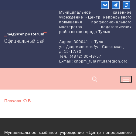
Перейти
к
Муниципальное казенное
учреждение «Центр непрерывного
содержимому
повышения профессионального
мастерства педагогических
работников города Тулы»
Официальный сайт
Адрес: 300041, г. Тула,
ул. Дзержинского/ул. Советская,
д. 15-17/73
Тел.: (4872) 30-48-57
E-mail: cnppm_tula@tularegion.org
Плахова Ю.В
Найти:
Муниципальное казённое учреждение «Центр непрерывного