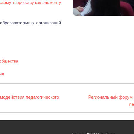
скому творчеству как элементу
 образовательных организаций
общества
ия
модействия педагогического
Следующая
Региональный форум 
запись:
пе