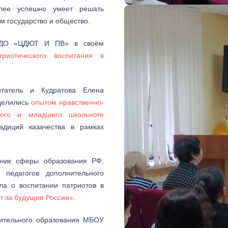
олее успешно умеет решать
м государство и общество.
БУДО «ЦДЮТ И ПВ» в своём
триотического воспитания в
татель и Кудратова Елена
делились
опытом нравственно-
ного и младшего школьного
диций казачества в рамках
тник сферы образования РФ,
 педагогов дополнительного
а о воспитании патриотов в
т за будущее России»
.
нительного образования МБОУ