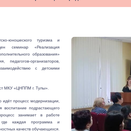
ко-юношеского туризма и
еден семинар «Реализация
ополнительного образования»
, педагогов-организаторов,
заимодействию с детскими
ст МКУ «ЦНППМ г. Тулы».
о идёт процесс модернизации,
ся воспитание подрастающего
процесс занимает в работе
, где каждая программа и
остных качеств обучающихся.