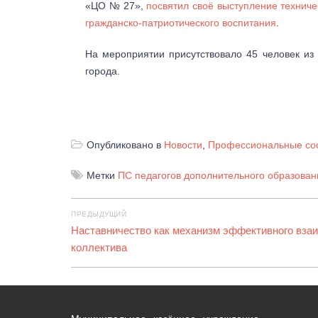
«ЦО № 27»,
посвятил своё выступление техниче
гражданско-патриотического воспитания
.
На мероприятии присутствовало 45 человек из
города.
Опубликовано в
Новости
,
Профессиональные со
Метки
ПС педагогов дополнительного образован
Навигация
ПРЕДЫДУЩИЙ
по
Предыдущая
Наставничество как механизм эффективного взаи
запись:
коллектива
записям