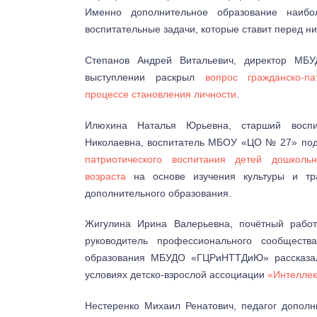
Именно дополнительное образование наиб
воспитательные задачи, которые ставит перед ни
Степанов Андрей Витальевич, директор М
выступлении раскрыл
вопрос гражданско-па
процессе становления личности
.
Илюхина Наталья Юрьевна, старший воспи
Николаевна, воспитатель МБОУ «ЦО № 27» по
патриотического воспитания детей дошколь
возраста
на основе изучения культуры и тра
дополнительного образования.
Жигулина Ирина Валерьевна, почётный рабо
руководитель профессионального сообщества
образования МБУДО «ГЦРиНТТДиЮ» рассказал
условиях детско-взрослой ассоциации
«Интеллек
Нестеренко Михаил Ренатович, педагог допол