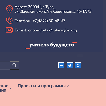
сное
Проекты и программы
ние