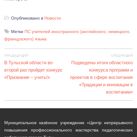
Опубликовано в
Новости
Метки
ПС учителей иностранного (английского, немецкого,
французского) языка
Навигация
ПРЕДЫДУЩИЙ
СЛЕДУЮЩИЙ
по
Предыдущая
В Тульской области во
Следующая
Подведены итоги областного
записям
запись:
второй раз пройдет конкурс
запись:
конкурса программ и
«Призвание – учить!»
проектов в сфере воспитания
«Традиции и инновации в
воспитании»
Муниципальное казённое учреждение «Центр непрерывного
повышения профессионального мастерства педагогических