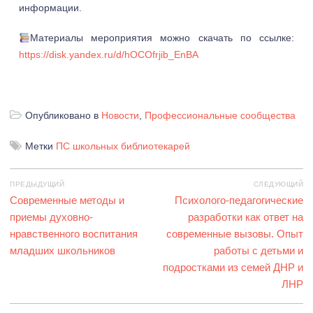
информации.
Материалы мероприятия можно скачать по ссылке:
https://disk.yandex.ru/d/hOCOfrjib_EnBA
Опубликовано в
Новости
,
Профессиональные сообщества
Метки
ПС школьных библиотекарей
Навигация
ПРЕДЫДУЩИЙ
СЛЕДУЮЩИЙ
по
Предыдущая
Современные методы и
Следующая
Психолого-педагогические
записям
запись:
приемы духовно-
запись:
разработки как ответ на
нравственного воспитания
современные вызовы. Опыт
младших школьников
работы с детьми и
подростками из семей ДНР и
ЛНР