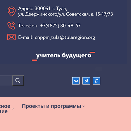
сное
Проекты и программы
ние