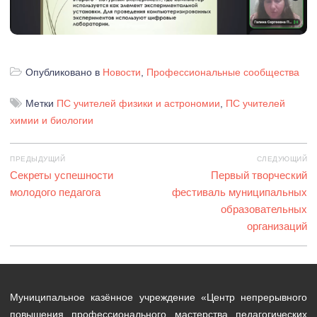
Опубликовано в
Новости
,
Профессиональные сообщества
Метки
ПС учителей физики и астрономии
,
ПС учителей
химии и биологии
Навигация
ПРЕДЫДУЩИЙ
СЛЕДУЮЩИЙ
по
Предыдущая
Секреты успешности
Следующая
Первый творческий
записям
запись:
молодого педагога
фестиваль муниципальных
запись:
образовательных
организаций
Муниципальное казённое учреждение «Центр непрерывного
повышения профессионального мастерства педагогических