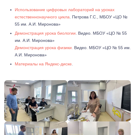
Использование цифровых лабораторий на уроках
естественнонаучного цикла
. Петрова Г.С., МБОУ «ЦО №
55 им. А.И. Миронова»
Демонстрация урока биологии
. Видео. МБОУ «ЦО № 55
им. А.И. Миронова»
Демонстрация урока физики.
Видео. МБОУ «ЦО № 55 им.
А.И. Миронова»
Материалы на Яндекс-диске
.