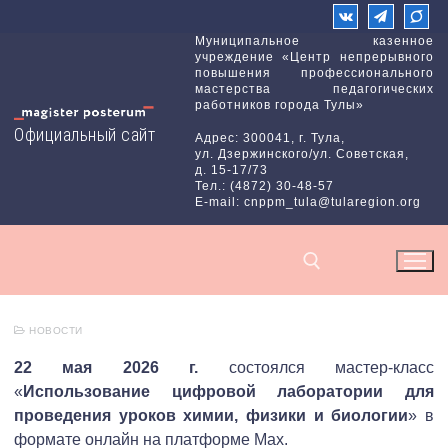
Перейти
к
Муниципальное казенное
учреждение «Центр непрерывного
содержимому
повышения профессионального
мастерства педагогических
работников города Тулы»
Официальный сайт
Адрес: 300041, г. Тула,
ул. Дзержинского/ул. Советская,
д. 15-17/73
Тел.: (4872) 30-48-57
E-mail: cnppm_tula@tularegion.org
НОВОСТИ
Найти:
22 мая 2026 г.
состоялся мастер-класс
«
Использование цифровой лаборатории для
проведения уроков химии, физики и биологии
» в
формате онлайн на платформе Max.