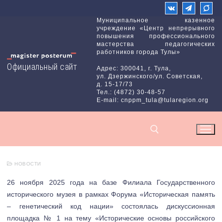
Перейти
к
Муниципальное казенное
учреждение «Центр непрерывного
содержимому
повышения профессионального
мастерства педагогических
работников города Тулы»
Официальный сайт
Адрес: 300041, г. Тула,
ул. Дзержинского/ул. Советская,
д. 15-17/73
Тел.: (4872) 30-48-57
E-mail: cnppm_tula@tularegion.org
НОВОСТИ
Найти:
26 ноября 2025 года на базе Филиала Государственного
исторического музея в рамках Форума «Историческая память
– генетический код нации» состоялась дискуссионная
площадка № 1 на тему «Исторические основы российского