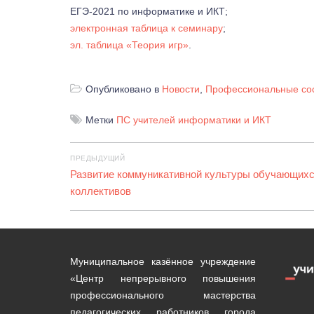
ЕГЭ-2021 по информатике и ИКТ;
электронная таблица к семинару
;
эл. таблица «Теория игр»
.
Опубликовано в
Новости
,
Профессиональные со
Метки
ПС учителей информатики и ИКТ
Навигация
ПРЕДЫДУЩИЙ
по
Предыдущая
Развитие коммуникативной культуры обучающихс
запись:
коллективов
записям
Муниципальное казённое учреждение
«Центр непрерывного повышения
профессионального мастерства
педагогических работников города