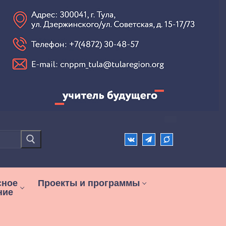
сное
Проекты и программы
ние