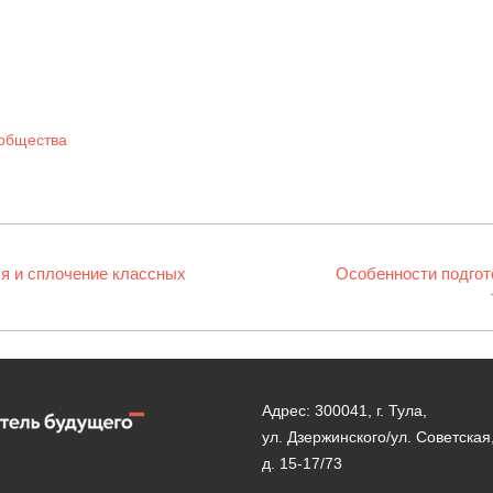
общества
я и сплочение классных
Следующая
Особенности подгот
запись:
Адрес: 300041, г. Тула,
ул. Дзержинского/ул. Советская
д. 15-17/73