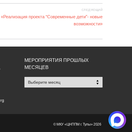
СЛЕДУЮЩИЙ
 «Реализация проекта “Современные дети”- новые
возможности»
МЕРОПРИЯТИЯ ПРОШЛЫХ
МЕСЯЦЕВ
,
Мероприятия
прошлых
месяцев
org
© МКУ «ЦНППМ г. Тулы» 2026