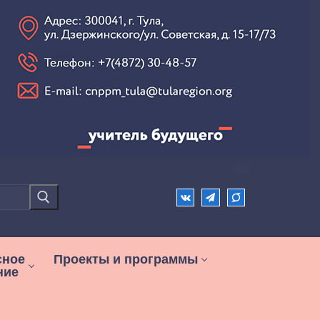
сное
Проекты и программы
ние