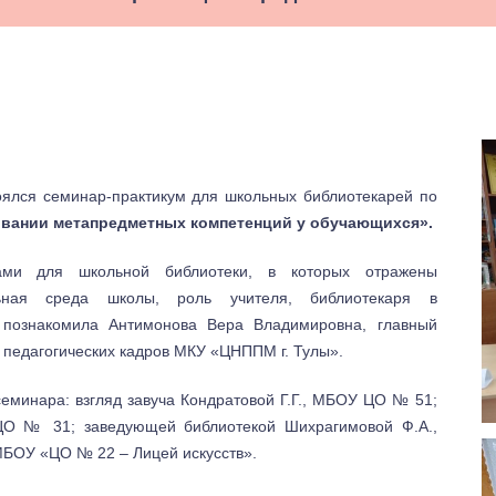
ялся семинар-практикум для школьных библиотекарей по
вании метапредметных компетенций у обучающихся».
ами для школьной библиотеки, в которых отражены
ьная среда школы, роль учителя, библиотекаря в
 познакомила Антимонова Вера Владимировна, главный
 педагогических кадров МКУ «ЦНППМ г. Тулы».
еминара: взгляд завуча Кондратовой Г.Г., МБОУ ЦО № 51;
 ЦО № 31; заведующей библиотекой Шихрагимовой Ф.А.,
МБОУ «ЦО № 22 – Лицей искусств».