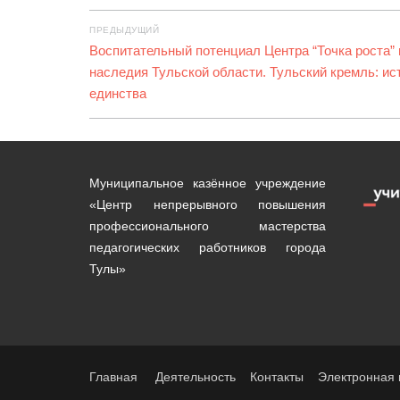
Навигация
ПРЕДЫДУЩИЙ
по
Предыдущая
Воспитательный потенциал Центра “Точка роста” 
запись:
наследия Тульской области. Тульский кремль: ис
записям
единства
Муниципальное казённое учреждение
«Центр непрерывного повышения
профессионального мастерства
педагогических работников города
Тулы»
Главная
Деятельность
Контакты
Электронная