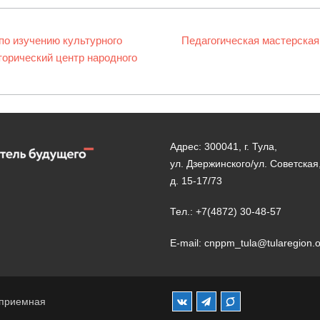
по изучению культурного
Следующая
Педагогическая мастерская
торический центр народного
запись:
Адрес: 300041, г. Тула,
ул. Дзержинского/ул. Советская
д. 15-17/73
Тел.: +7(4872) 30-48-57
E-mail: cnppm_tula@tularegion.
 приемная