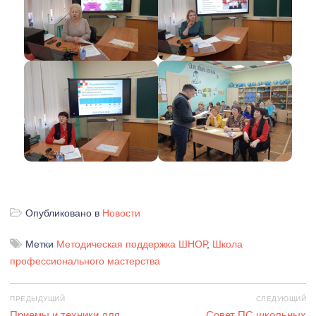
Опубликовано в
Новости
Метки
Методическая поддержка ШНОР
,
Школа
профессионального мастерства
Навигация
ПРЕДЫДУЩИЙ
СЛЕДУЮЩИЙ
по
Предыдущая
Приемы и техники для
Следующая
Совет ПС школьных