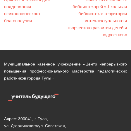
записям
запись:
поддержания
библиотекарей «Школьная
запись:
психологического
библиотека: территория
благополучия
интеллектуального и
творческого развития детей и
подростков»
Муниципальное казённое учреждение «Центр непрерывного
повышения профессионального мастерства педагогических
работников города Тулы»
Адрес: 300041, г. Тула,
ул. Дзержинского/ул. Советская,