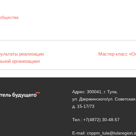
общества
зультаты реализации
Следующая
Мастер-класс «Ос
льной организации»
запись:
Адрес: 300041, г. Тула,
ул. Дзержинского/ул. Советская
д. 15-17/73
Тел.: +7(4872) 30-48-57
E-mail: cnppm_tula@tularegion.