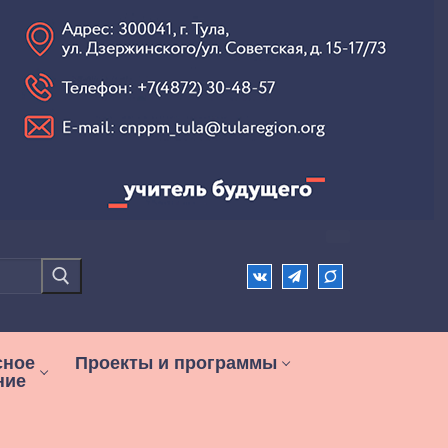
сное
Проекты и программы
ние