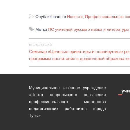
Опубликовано в
Новости
,
Профессиональные со
Метки
ПС учителей русского языка и литературы
Навигация
ПРЕДЫДУЩИЙ
по
Предыдущая
Семинар «Целевые ориентиры и планируемые ре
запись:
программы воспитания в дошкольной образовате
записям
Муниципальное казённое учреждение
«Центр непрерывного повышения
профессионального мастерства
педагогических работников города
Тулы»