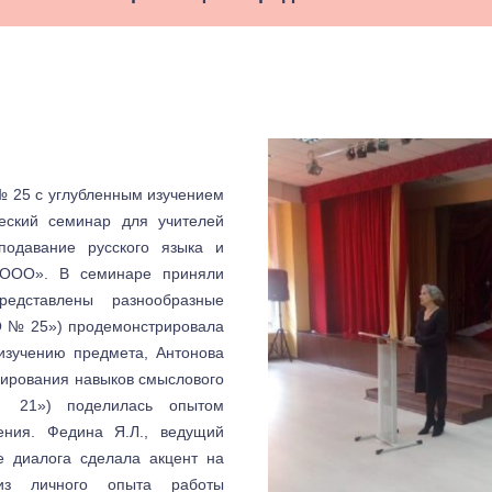
№ 25 с углубленным изучением
еский семинар для учителей
подавание русского языка и
 ООО». В семинаре приняли
едставлены разнообразные
О № 25») продемонстрировала
изучению предмета, Антонова
ирования навыков смыслового
 21») поделилась опытом
ения. Федина Я.Л., ведущий
 диалога сделала акцент на
 из личного опыта работы