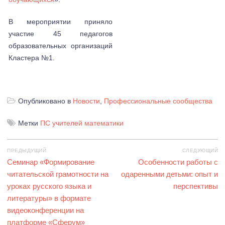
В мероприятии приняло
участие 45 педагогов
образовательных организаций
Кластера №1.
Опубликовано в
Новости
,
Профессиональные сообщества
Метки
ПС учителей математики
Навигация
ПРЕДЫДУЩИЙ
СЛЕДУЮЩИЙ
по
Предыдущая
Семинар «Формирование
Следующая
Особенности работы с
записям
запись:
читательской грамотности на
одаренными детьми: опыт и
запись:
уроках русского языка и
перспективы
литературы» в формате
видеоконференции на
платформе «Сферум»