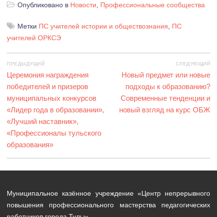
Опубликовано в
Новости
,
Профессиональные сообщества
Метки
ПС учителей истории и обществознания
,
ПС
учителей ОРКСЭ
Навигация
ПРЕДЫДУЩИЙ
СЛЕДУЮЩИЙ
по
Предыдущая
Церемония награждения
Следующая
Новый предмет или новые
записям
запись:
победителей и призеров
запись:
подходы к образованию?
муниципальных конкурсов
Современные тенденции и
«Лидер года в образовании»,
новый взгляд на курс ОБЖ
«Лучший наставник»,
«Профессионалы тульского
образования»
Муниципальное казённое учреждение «Центр непрерывного
повышения профессионального мастерства педагогических
работников города Тулы»