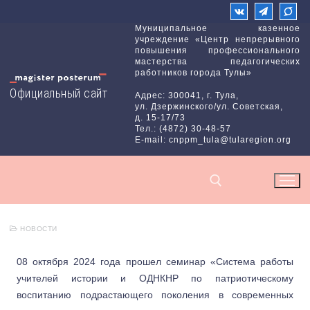
Перейти
к
Муниципальное казенное
учреждение «Центр непрерывного
содержимому
повышения профессионального
мастерства педагогических
работников города Тулы»
Официальный сайт
Адрес: 300041, г. Тула,
ул. Дзержинского/ул. Советская,
д. 15-17/73
Тел.: (4872) 30-48-57
E-mail: cnppm_tula@tularegion.org
НОВОСТИ
Найти:
08 октября 2024 года прошел семинар «Система работы
учителей истории и ОДНКНР по патриотическому
воспитанию подрастающего поколения в современных