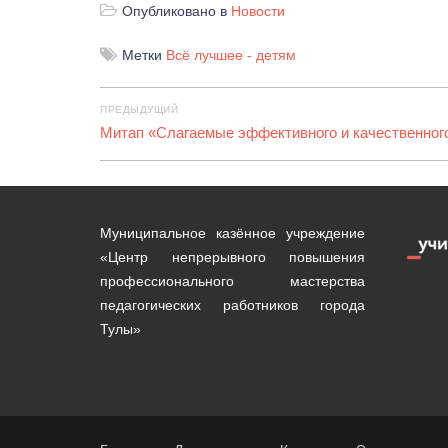
Опубликовано в
Новости
Метки
Всё лучшее - детям
Навигация
ПРЕДЫДУЩИЙ
по
Предыдущая
Митап «Слагаемые эффективного и качественног
запись:
записям
Муниципальное казённое учреждение
«Центр непрерывного повышения
профессионального мастерства
педагогических работников города
Тулы»