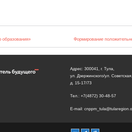
о образования»
Следующая
Формирование положительно
запись:
Адрес: 300041, г. Тула,
ул. Дзержинского/ул. Советская
д. 15-17/73
Тел.: +7(4872) 30-48-57
E-mail: cnppm_tula@tularegion.