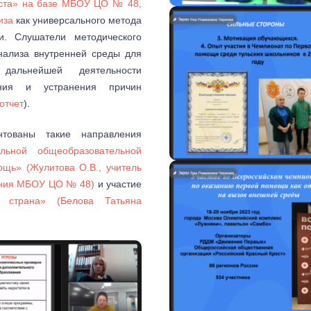
роста» на базе МБОУ ЦО № 48,
иза
как универсального метода
ти. Слушатели методического
нализа внутренней среды для
дальнейшей деятельности
ения и устранения причин
отчет
).
тованы такие направления
льной общеобразовательной
ь» (Жулитова О.В., учитель
вания МБОУ ЦО № 48)
и участие
я страна
» (Белова Татьяна