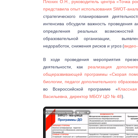
Плохих О.Н., руководитель центра «Точка 
представила опыт использования SWOT-анал
стратегического планирования деятельнос
интенсива обсудили важность проведения а
определения реальных возможностей 
образовательной организации, выявл
недоработок, снижения рисков и угроз (
видео-
В ходе проведения мероприятия презен
деятельности, как
реализация дополните
общеразвивающей программы «Скорая помощ
биологии, педагог дополнительного образо
во Всероссийской программе «
Классна
Васильевна, директор МБОУ ЦО № 48
).