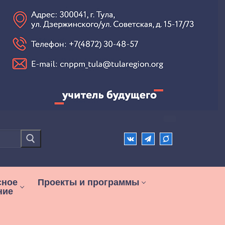
сное
Проекты и программы
ние