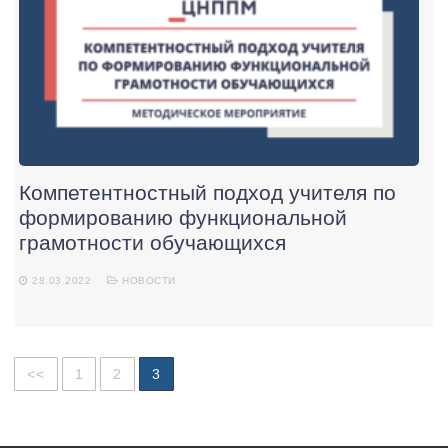
Компетентностный подход учителя по
формированию функциональной
грамотности обучающихся
28.03.2022
НОВОСТИ
Навигация
<<
1
2
3
по
записям