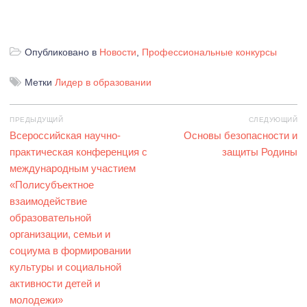
Опубликовано в
Новости
,
Профессиональные конкурсы
Метки
Лидер в образовании
Навигация
ПРЕДЫДУЩИЙ
СЛЕДУЮЩИЙ
по
Предыдущая
Всероссийская научно-
Следующая
Основы безопасности и
записям
запись:
практическая конференция с
запись:
защиты Родины
международным участием
«Полисубъектное
взаимодействие
образовательной
организации, семьи и
социума в формировании
культуры и социальной
активности детей и
молодежи»