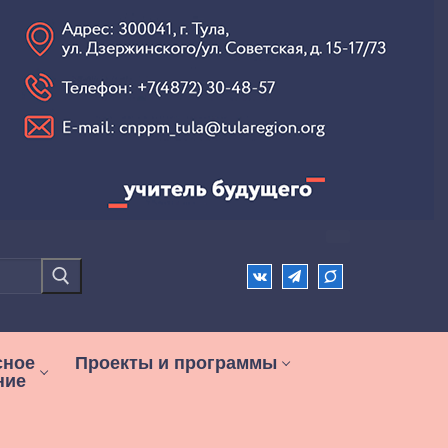
сное
Проекты и программы
ние