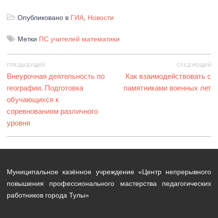
Опубликовано в
ГИА
,
Новости
Метки
ПС учителей математики
Навигация
ПРЕДЫДУЩИЙ
СЛЕДУЮЩИЙ
по
Предыдущая
Внеурочная деятельность по
Следующая
Как взаимодействовать с
записям
запись:
географии. Подготовка
памятниками военных лет
запись:
обучающихся к
соревнованиям различного
уровня
Муниципальное казённое учреждение «Центр непрерывного
повышения профессионального мастерства педагогических
работников города Тулы»