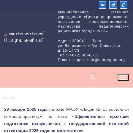
Перейти
к
Муниципальное казенное
учреждение «Центр непрерывного
содержимому
повышения профессионального
мастерства педагогических
работников города Тулы»
Официальный сайт
Адрес: 300041, г. Тула,
ул. Дзержинского/ул. Советская,
д. 15-17/73
Тел.: (4872) 30-48-57
E-mail: cnppm_tula@tularegion.org
ГИА
Найти:
29 января 2026 года
на базе МАОУ «Лицей № 1» состоялся
семинар-практикум по теме «
Эффективные практики
подготовки выпускников к государственной итоговой
аттестации 2026 года по математике
».