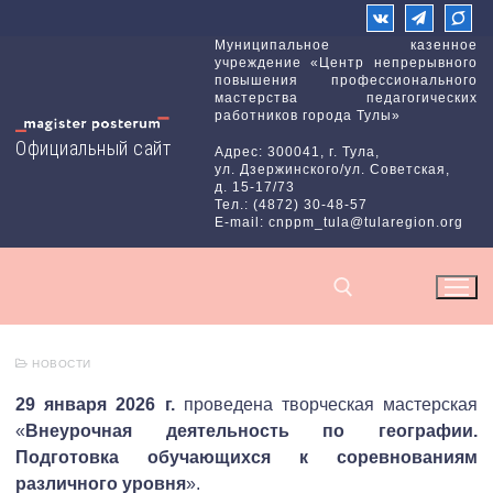
Перейти
к
Муниципальное казенное
учреждение «Центр непрерывного
содержимому
повышения профессионального
мастерства педагогических
работников города Тулы»
Официальный сайт
Адрес: 300041, г. Тула,
ул. Дзержинского/ул. Советская,
д. 15-17/73
Тел.: (4872) 30-48-57
E-mail: cnppm_tula@tularegion.org
НОВОСТИ
Найти:
29 января 2026 г.
проведена творческая мастерская
«
Внеурочная деятельность по географии.
Подготовка обучающихся к соревнованиям
различного уровня
».