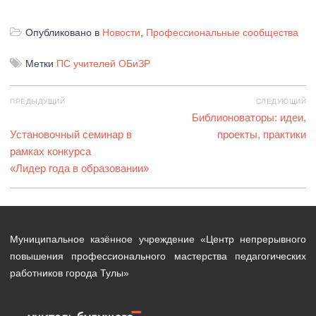
Опубликовано в
Новости
,
Профессиональные сообщества
Метки
ПС учителей ОБиЗР
Навигация
ПРЕДЫДУЩИЙ
СЛЕДУЮЩИЙ
по
Предыдущая
Следующая
Библионоваторы: идеи,
записям
запись:
Установочный семинар в
запись:
проекты, практики
рамках конкурса
«Лидер года в образовании»
Муниципальное казённое учреждение «Центр непрерывного
повышения профессионального мастерства педагогических
работников города Тулы»