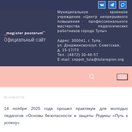
Перейти
к
Муниципальное казенное
учреждение «Центр непрерывного
содержимому
повышения профессионального
мастерства педагогических
работников города Тулы»
Официальный сайт
Адрес: 300041, г. Тула,
ул. Дзержинского/ул. Советская,
д. 15-17/73
Тел.: (4872) 30-48-57
E-mail: cnppm_tula@tularegion.org
НОВОСТИ
Найти:
14 ноября 2025 года прошел практикум для молодых
педагогов «Основы безопасности и защиты Родины «Путь к
успеху».