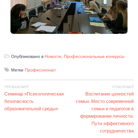
Опубликовано в
Новости
,
Профессиональные конкурсы
Метки
Профессионал
Навигация
ПРЕДЫДУЩИЙ
СЛЕДУЮЩИЙ
по
Предыдущая
Семинар «Психологическая
Следующая
Воспитание ценностей
записям
запись:
безопасность
семьи. Место современной
запись:
образовательной среды»
семьи и педагогов в
формировании личности.
Пути эффективного
сотрудничества