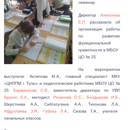
семинар.
Директор
Алексеева
Е.П.
рассказала об
организации работы
по развитию
функциональной
грамотности в МБОУ
ЦО № 25.
На мероприятии
выступили: Антипова М.А., главный специалист МКУ
«ЦНППМ г. Тулы» и педагогические работники МБОУ ЦО №
25:
Барменкова О.В.
, заместитель директора по УВР,
Брунис Е.К.
, методист,
Рязанова О.С., Болдырева И.Б.
,
Шерстнева А.А., Сибгатулина А.А., Тихонова Л.А.,
Абдуллаева З.Я.
,
Губина Л.А.
, Сизова Т.А., учителя
начальных классов.