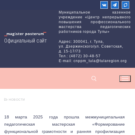
Перейти
к
Муниципальное казенное
учреждение «Центр непрерывного
содержимому
повышения профессионального
мастерства педагогических
работников города Тулы»
Официальный сайт
Адрес: 300041, г. Тула,
ул. Дзержинского/ул. Советская,
д. 15-17/73
Тел.: (4872) 30-48-57
E-mail: cnppm_tula@tularegion.org
НОВОСТИ
Найти:
18 марта 2025 года прошла межмуниципальная
педагогическая мастерская «Формирование
функциональной грамотности и ранняя профилизация