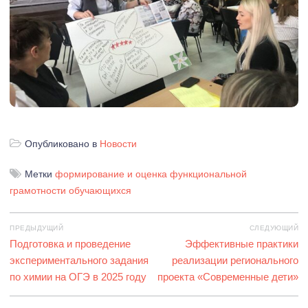
Опубликовано в
Новости
Метки
формирование и оценка функциональной
грамотности обучающихся
Навигация
ПРЕДЫДУЩИЙ
СЛЕДУЮЩИЙ
по
Предыдущая
Подготовка и проведение
Следующая
Эффективные практики
записям
запись:
экспериментального задания
реализации регионального
запись:
по химии на ОГЭ в 2025 году
проекта «Современные дети»