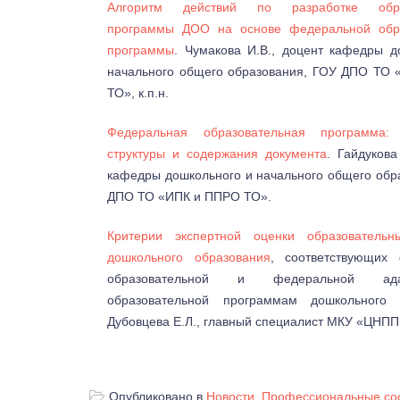
Алгоритм действий по разработке обра
программы ДОО на основе федеральной обра
программы
. Чумакова И.В., доцент кафедры д
начального общего образования, ГОУ ДПО ТО
ТО», к.п.н.
Федеральная образовательная программа: 
структуры и содержания документа
. Гайдукова
кафедры дошкольного и начального общего обр
ДПО ТО «ИПК и ППРО ТО».
Критерии экспертной оценки образовательн
дошкольного образования
, соответствующих
образовательной и федеральной адап
образовательной программам дошкольного о
Дубовцева Е.Л., главный специалист МКУ «ЦНППМ
Опубликовано в
Новости
,
Профессиональные со