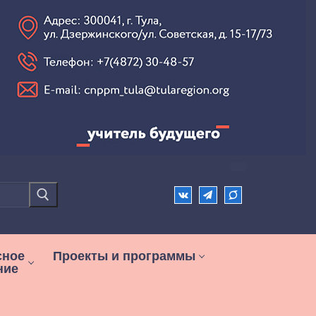
сное
Проекты и программы
ние