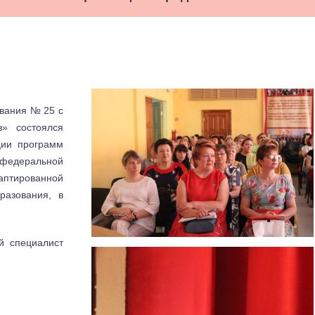
ования № 25 с
в» состоялся
ции программ
 федеральной
тированной
разования, в
й специалист