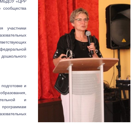
ль МБДОУ «ЦРР
о сообщества
я участники
азовательных
ветствующих
деральной
 дошкольного
 подготовке и
разования,
ательной и
й программам
разовательных