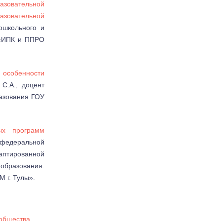
зовательной
зовательной
ошкольного и
 «ИПК и ППРО
особенности
 С.А., доцент
азования ГОУ
ых программ
 федеральной
тированной
бразования.
 г. Тулы».
общества