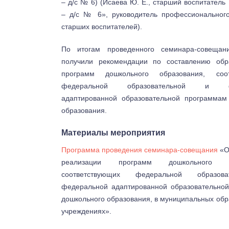
– д/с № 6) (Исаева Ю. Е., старший воспитате
– д/с № 6», руководитель профессиональног
старших воспитателей).
По итогам проведенного семинара-совещани
получили рекомендации по составлению обр
программ дошкольного образования, соот
федеральной образовательной и фе
адаптированной образовательной программам
образования.
Материалы мероприятия
Программа проведения семинара-совещания
«О
реализации программ дошкольного об
соответствующих федеральной образов
федеральной адаптированной образовательно
дошкольного образования, в муниципальных об
учреждениях».