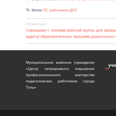
Метки
ПС работников ДОУ
Навигация
ПРЕДЫДУЩИЙ
по
Предыдущая
Совещание с членами рабочей группы для провед
запись:
аудита) образовательных программ дошкольного 
записям
Муниципальное казённое учреждение
«Центр непрерывного повышения
профессионального мастерства
педагогических работников города
Тулы»