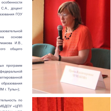
 особенности
 С.А., доцент
азования ГОУ
зовательной
 на основе
макова И.В.,
ого общего
ных программ
 федеральной
тированной
образования
М г. Тулы»);
тельность по
ы МБДОУ «ЦПП