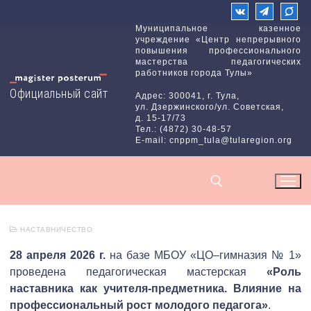
Перейти
к
Муниципальное казенное
учреждение «Центр непрерывного
содержимому
повышения профессионального
мастерства педагогических
работников города Тулы»
Официальный сайт
Адрес: 300041, г. Тула,
ул. Дзержинского/ул. Советская,
д. 15-17/73
Тел.: (4872) 30-48-57
E-mail: cnppm_tula@tularegion.org
НАСТАВНИЧЕСТВО
Найти:
28 апреля 2026 г.
на базе МБОУ «ЦО–гимназия № 1»
проведена педагогическая мастерская
«Роль
наставника как учителя-предметника. Влияние на
профессиональный рост молодого педагога»
.