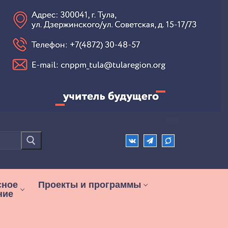
сное
Проекты и программы
ние