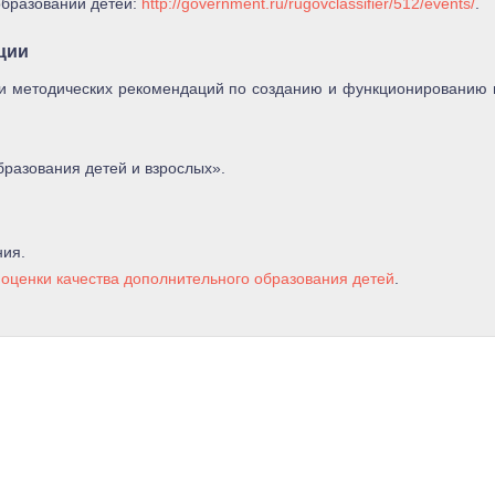
образовании детей:
http://government.ru/rugovclassifier/512/events/
.
ции
 методических рекомендаций по созданию и функционированию 
разования детей и взрослых».
ния.
 оценки качества дополнительного образования детей
.