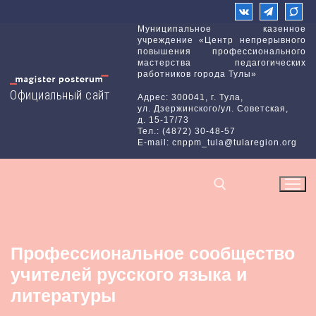
Перейти
к
Муниципальное казенное
учреждение «Центр непрерывного
содержимому
повышения профессионального
мастерства педагогических
работников города Тулы»
Официальный сайт
Адрес: 300041, г. Тула,
ул. Дзержинского/ул. Советская,
д. 15-17/73
Тел.: (4872) 30-48-57
E-mail: cnppm_tula@tularegion.org
Найти:
Профессиональное сообщество
учителей русского языка и
литературы